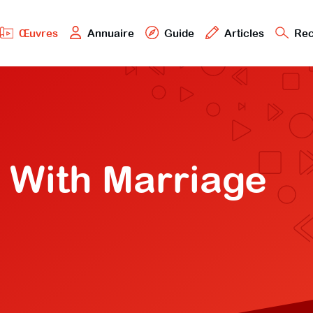
Œuvres
Annuaire
Guide
Articles
Rec
r With Marriage