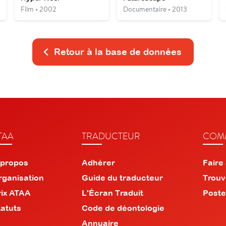
Film • 2002
Documentaire • 2013
Retour à la base de données
TAA
TRADUCTEUR
COMM
 propos
Adhérer
Faire
rganisation
Guide du traducteur
Trouv
rix ATAA
L'Écran Traduit
Poste
tatuts
Code de déontologie
Annuaire