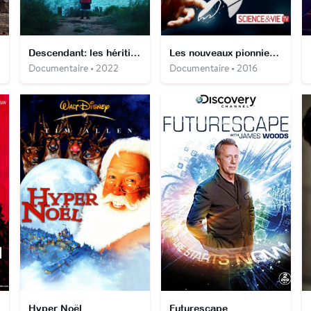
Descendant: les héritiers d'Africatown
Les nouveaux pionniers de l'espace
Documentaire • 2022
Documentaire • 2016
es
Hyper Noël
Futurescape