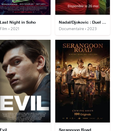
Last Night in Soho
Nadal/Djokovic : Duel à Roland-Garros
Film • 2021
Documentaire • 2023
Evil
Serangoon Road