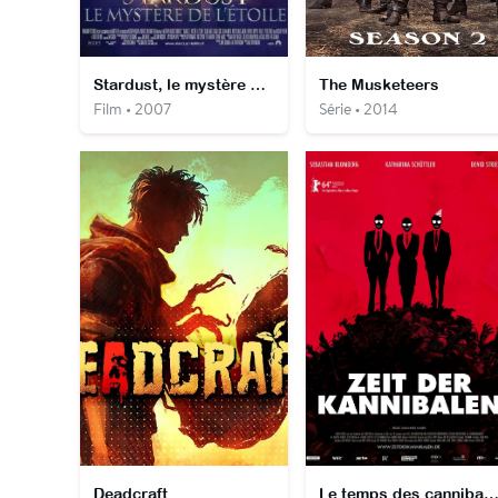
Stardust, le mystère de l'étoile
The Musketeers
Film • 2007
Série • 2014
Deadcraft
Le temps des cannibal