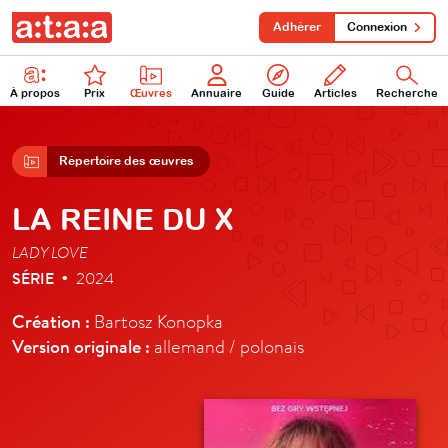
Adhérer
Connexion
À propos
Prix
Œuvres
Annuaire
Guide
Articles
Recherche
Répertoire des œuvres
LA REINE DU X
LADY LOVE
SÉRIE
2024
•
Création :
Bartosz Konopka
Version originale :
allemand / polonais