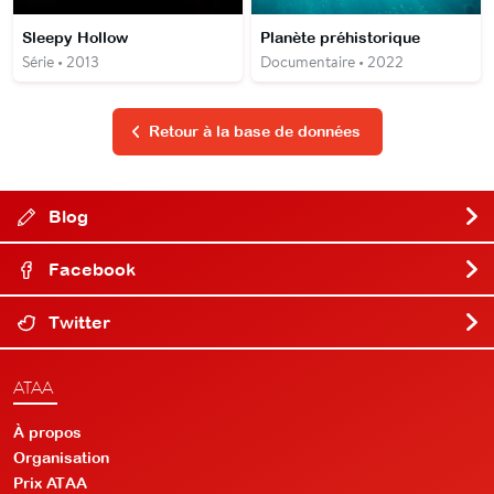
Sleepy Hollow
Planète préhistorique
Série • 2013
Documentaire • 2022
Retour à la base de données
Blog
Facebook
Twitter
ATAA
À propos
Organisation
Prix ATAA