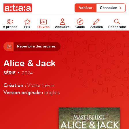
Adhérer
Connexion
À propos
Prix
Œuvres
Annuaire
Guide
Articles
Recherche
Répertoire des œuvres
Alice & Jack
SÉRIE
2024
•
Création :
Victor Levin
Version originale :
anglais