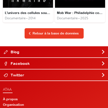
L'univers des cellules souches avec Stephen Hawking
Mob War : Philadelphie contre la mafia
Documentaire • 2014
Documentaire • 2025
Retour à la base de données
Blog
Facebook
Twitter
ATAA
À propos
Organisation