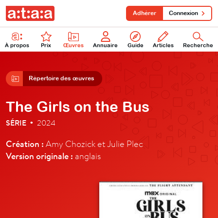
Adhérer
Connexion
À propos
Prix
Œuvres
Annuaire
Guide
Articles
Recherche
Répertoire des œuvres
The Girls on the Bus
SÉRIE
2024
•
Création :
Amy Chozick et Julie Plec
Version originale :
anglais