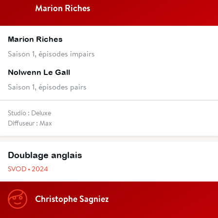
Marion Riches
Marion Riches
Saison 1, épisodes impairs
Nolwenn Le Gall
Saison 1, épisodes pairs
Studio : Deluxe
Diffuseur : Max
Doublage anglais
SVOD • 2024
Christophe Sagniez