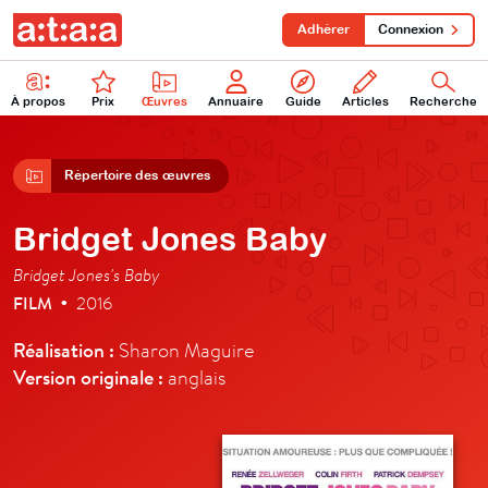
Adhérer
Connexion
À propos
Prix
Œuvres
Annuaire
Guide
Articles
Recherche
Répertoire des œuvres
Bridget Jones Baby
Bridget Jones's Baby
FILM
2016
•
Réalisation :
Sharon Maguire
Version originale :
anglais