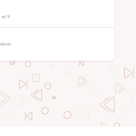
 et 9
 Vernin