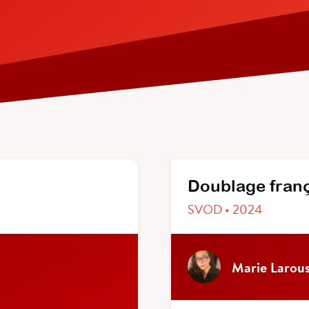
Doublage fran
SVOD • 2024
Marie Larous