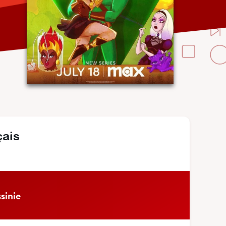
çais
sinie