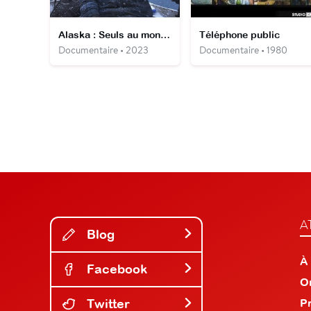
Alaska : Seuls au monde
Téléphone public
Documentaire • 2023
Documentaire • 1980
A
Blog
À
Facebook
O
Twitter
P