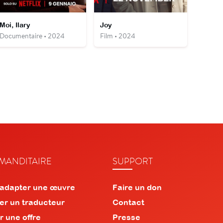
Moi, Ilary
Joy
Documentaire • 2024
Film • 2024
ANDITAIRE
SUPPORT
 adapter une œuvre
Faire un don
er un traducteur
Contact
r une offre
Presse