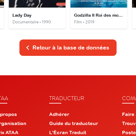
Lady Day
Godzilla II Roi des monstres
Documentaire • 1990
Film • 2019
Retour à la base de données
TAA
TRADUCTEUR
COMM
 propos
Adhérer
Faire
rganisation
Guide du traducteur
Trouv
rix ATAA
L'Écran Traduit
Poste