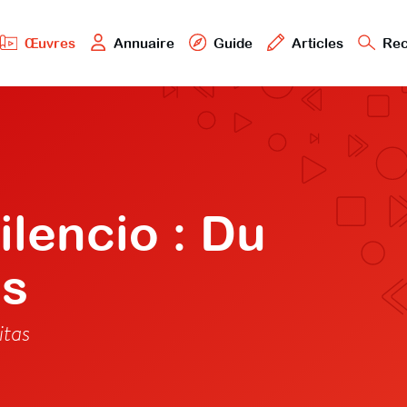
Œuvres
Annuaire
Guide
Articles
Rec
lencio : Du
es
itas