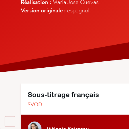
Réalisation :
María Jose Cuevas
Version originale :
espagnol
Sous-titrage français
SVOD
Mélanie Boisseau