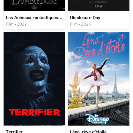
Les Animaux Fantastiques : les Secrets de Dumbledore
Disclosure Day
Film • 2022
Film • 2026
Terrifier
Léna, rêve d'étoile