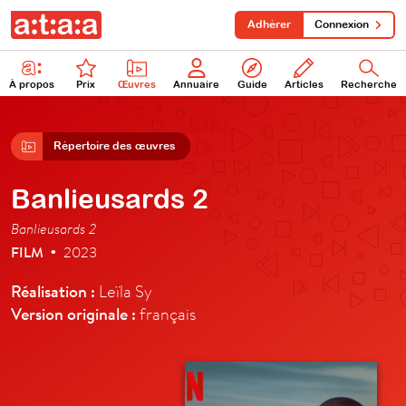
Adhérer
Connexion
À propos
Prix
Œuvres
Annuaire
Guide
Articles
Recherche
Répertoire des œuvres
Banlieusards 2
Banlieusards 2
FILM
2023
•
Réalisation :
Leïla Sy
Version originale :
français