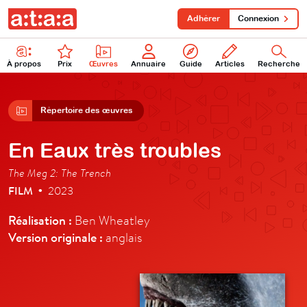
Adhérer
Connexion
À propos
Prix
Œuvres
Annuaire
Guide
Articles
Recherche
Répertoire des œuvres
En Eaux très troubles
The Meg 2: The Trench
FILM
2023
•
Réalisation :
Ben Wheatley
Version originale :
anglais