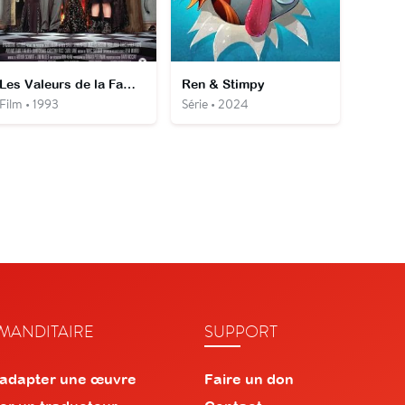
Les Valeurs de la Famille Addams
Ren & Stimpy
Film • 1993
Série • 2024
ANDITAIRE
SUPPORT
 adapter une œuvre
Faire un don