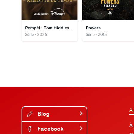
Pompéi : Tom Hiddleston remonte le temps
Powers
Série • 2026
Série • 2015
A
Blog
À
Facebook