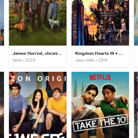
James Herriot, chroniques d'un jeune vétérinaire
Kingdom Hearts III + Re:Mind
Série • 2020
Jeux vidéo • 2019