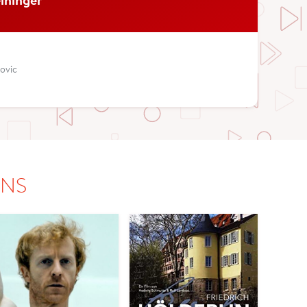
covic
ONS