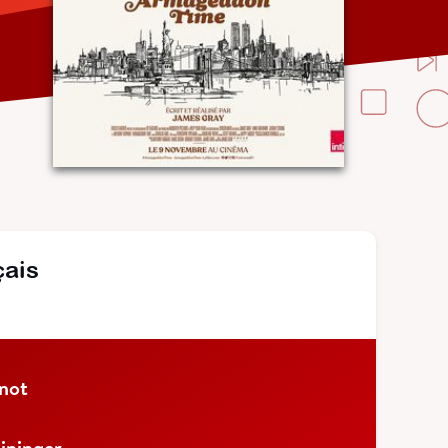
çais
inot
ininger