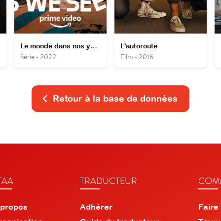
Le monde dans nos yeux
L'autoroute
Série • 2022
Film • 2016
Retour à la base de données
TAA
TRADUCTEUR
COMM
 propos
Adhérer
Faire