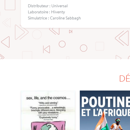
Distributeur : Universal
Laboratoire : Hiventy
Simulatrice : Caroline Sabbagh
DÉ