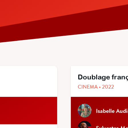
Doublage fran
CINEMA • 2022
Isabelle Aud
Sylvestre Me