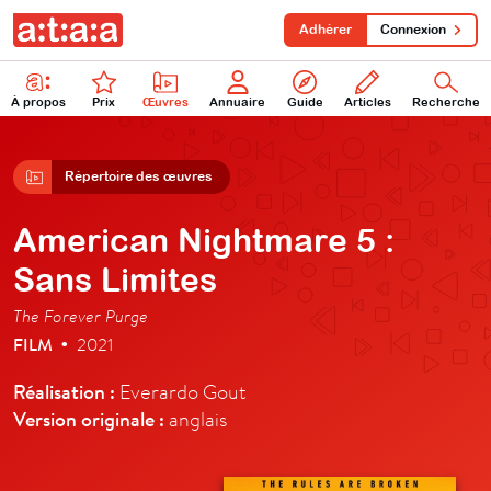
Adhérer
Connexion
À propos
Prix
Œuvres
Annuaire
Guide
Articles
Recherche
Répertoire des œuvres
American Nightmare 5 :
Sans Limites
The Forever Purge
FILM
2021
•
Réalisation :
Everardo Gout
Version originale :
anglais