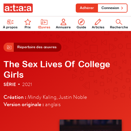
Adhérer
Connexion
À propos
Prix
Œuvres
Annuaire
Guide
Articles
Recherche
Répertoire des œuvres
The Sex Lives Of College
Girls
SÉRIE
2021
•
Création :
Mindy Kaling, Justin Noble
Version originale :
anglais