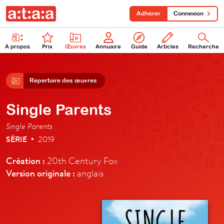
Adhérer
Connexion
À propos
Prix
Œuvres
Annuaire
Guide
Articles
Recherche
Répertoire des œuvres
Single Parents
Single Parents
SÉRIE
2019
•
Création :
20th Century Fox
Version originale :
anglais