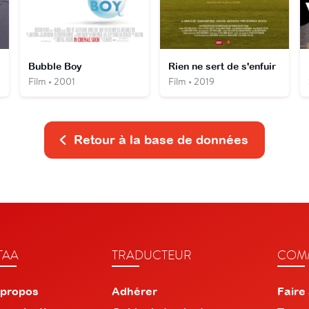
Bubble Boy
Rien ne sert de s'enfuir
Film • 2001
Film • 2019
Retour à la base de données
TAA
TRADUCTEUR
COMM
 propos
Adhérer
Faire