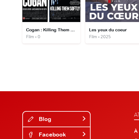
Cogan : Killing Them Softly
Les yeux du coeur
Film • 0
Film • 2025
A
Blog
À
Facebook