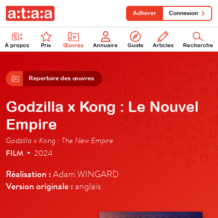
Adhérer
Connexion
À propos
Prix
Œuvres
Annuaire
Guide
Articles
Recherche
Répertoire des œuvres
Godzilla x Kong : Le Nouvel
Empire
Godzilla x Kong : The New Empire
FILM
2024
•
Réalisation :
Adam WINGARD
Version originale :
anglais