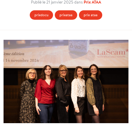
Prix ATAA
Publié le 21 janvier 2025 dans
prixdocu
prixataa
prix ataa