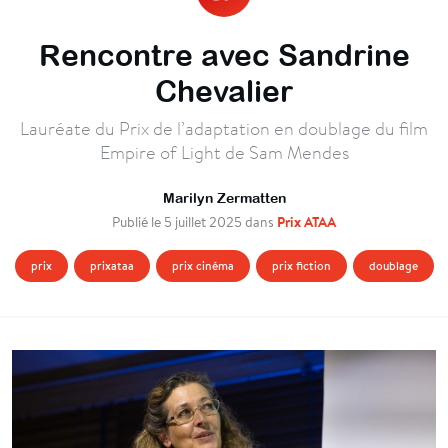
Rencontre avec Sandrine
Chevalier
Lauréate du Prix de l’adaptation en doublage du film
Empire of Light de Sam Mendes
Marilyn Zermatten
Prix ATAA
Publié le 5 juillet 2025 dans
prix
prixataa
prix cinéma
prix fiction
doublage