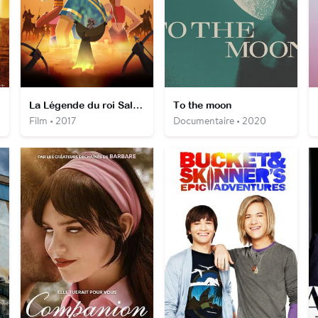
La Légende du roi Salomon
To the moon
Film • 2017
Documentaire • 2020