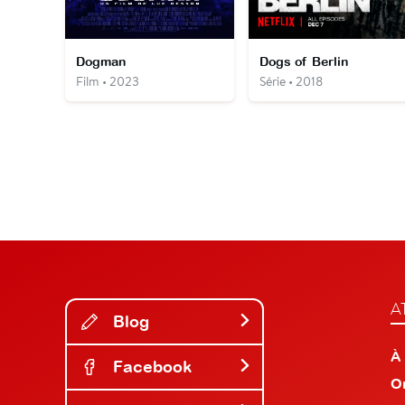
Dogman
Dogs of Berlin
Film • 2023
Série • 2018
A
Blog
À
Facebook
O