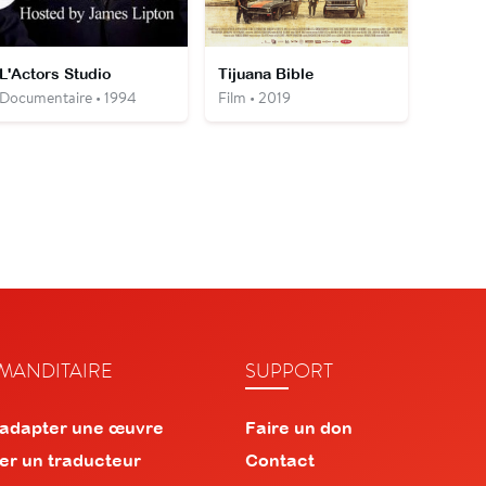
L'Actors Studio
Tijuana Bible
Documentaire • 1994
Film • 2019
ANDITAIRE
SUPPORT
 adapter une œuvre
Faire un don
er un traducteur
Contact