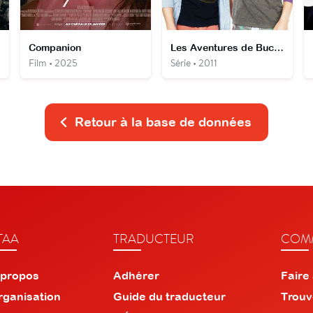
Companion
Les Aventures de Bucket et Skinner
Film • 2025
Série • 2011
Retour à la base de données
TAA
TRADUCTEUR
COMM
 propos
Adhérer
Faire
rganisation
Guide du traducteur
Trouv