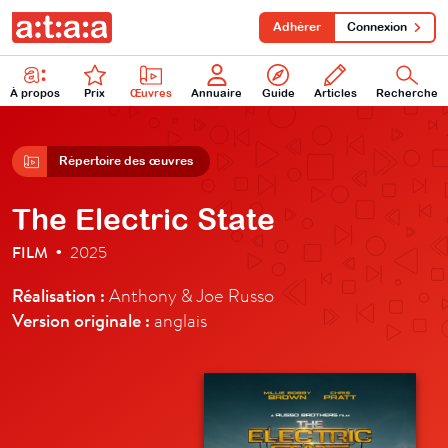
Adhérer
Connexion
À propos
Prix
Œuvres
Annuaire
Guide
Articles
Recherche
Répertoire des œuvres
The Electric State
FILM
2025
•
Réalisation :
Anthony & Joe Russo
Version originale :
anglais