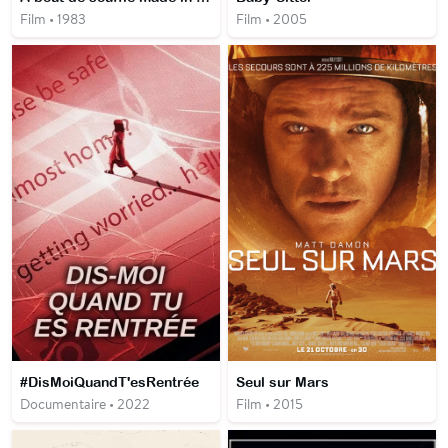
Film • 1983
Film • 2005
#DisMoiQuandT'esRentrée
Seul sur Mars
Documentaire • 2022
Film • 2015