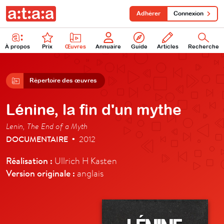
Adhérer
Connexion
À propos
Prix
Œuvres
Annuaire
Guide
Articles
Recherche
Répertoire des œuvres
Lénine, la fin d'un mythe
Lenin, The End of a Myth
DOCUMENTAIRE
2012
•
Réalisation :
Ullrich H Kasten
Version originale :
anglais