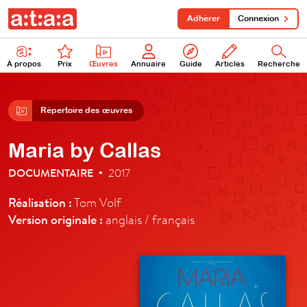
Adhérer
Connexion
À propos
Prix
Œuvres
Annuaire
Guide
Articles
Recherche
Répertoire des œuvres
Maria by Callas
DOCUMENTAIRE
2017
•
Réalisation :
Tom Volf
Version originale :
anglais / français