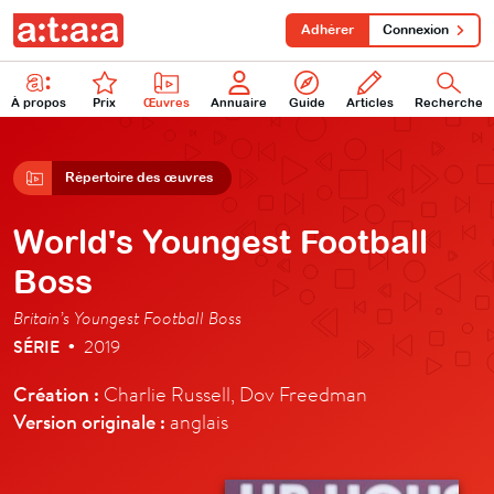
Adhérer
Connexion
À propos
Prix
Œuvres
Annuaire
Guide
Articles
Recherche
Répertoire des œuvres
World's Youngest Football
Boss
Britain’s Youngest Football Boss
SÉRIE
2019
•
Création :
Charlie Russell, Dov Freedman
Version originale :
anglais