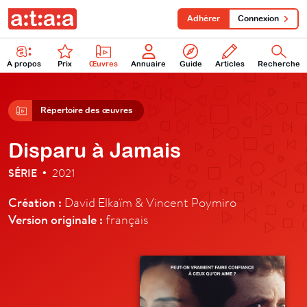
Adhérer
Connexion
À propos
Prix
Œuvres
Annuaire
Guide
Articles
Recherche
Répertoire des œuvres
Disparu à Jamais
SÉRIE
2021
•
Création :
David Elkaïm & Vincent Poymiro
Version originale :
français