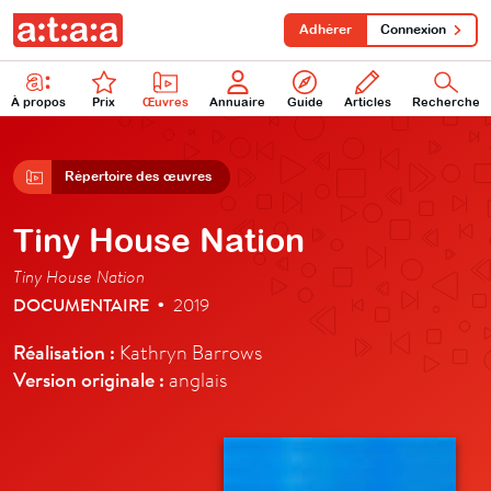
Adhérer
Connexion
À propos
Prix
Œuvres
Annuaire
Guide
Articles
Recherche
Répertoire des œuvres
Tiny House Nation
Tiny House Nation
DOCUMENTAIRE
2019
•
Réalisation :
Kathryn Barrows
Version originale :
anglais