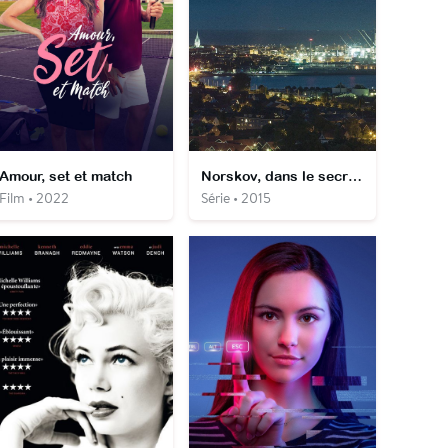
Amour, set et match
Norskov, dans le secret des glaces
Film • 2022
Série • 2015