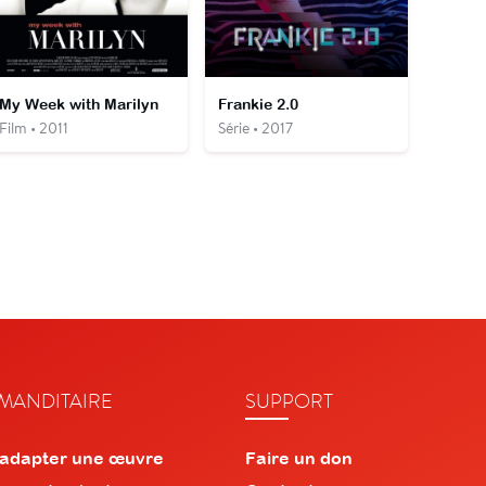
My Week with Marilyn
Frankie 2.0
Film • 2011
Série • 2017
ANDITAIRE
SUPPORT
 adapter une œuvre
Faire un don