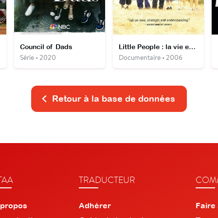
Sox
Council of Dads
Little People : la vie en grand
Série • 2020
Documentaire • 2006
Retour à la base de données
TAA
TRADUCTEUR
COMM
 propos
Adhérer
Faire