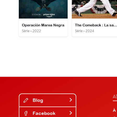
Operación Marea Negra
The Comeback : La saison la plus surprenante des Boston Red 
Série • 2022
Série • 2024
A
Blog
À
Facebook