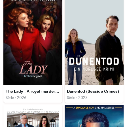
The Lady : A royal murder scandal
Dünentod (Seaside Crimes)
Série • 2026
Série • 2023