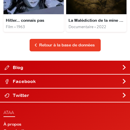
Hitler... connais pas
La Malédiction de la mine perdue
Film • 1963
Documentaire • 2022
Retour à la base de données
Blog
Facebook
Twitter
ATAA
À propos