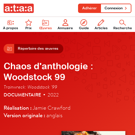
Adhérer
Connexion
À propos
Prix
Œuvres
Annuaire
Guide
Articles
Recherche
Répertoire des œuvres
Chaos d'anthologie :
Woodstock 99
Trainwreck: Woodstock '99
DOCUMENTAIRE
2022
•
Réalisation :
Jamie Crawford
Version originale :
anglais