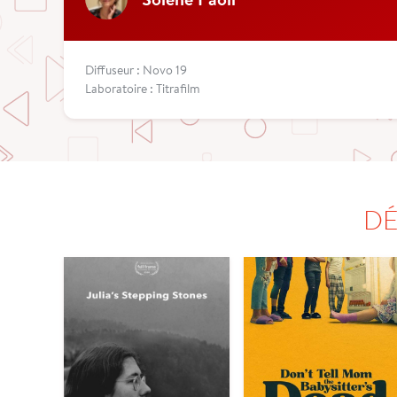
Diffuseur : Novo 19
Laboratoire : Titrafilm
DÉ