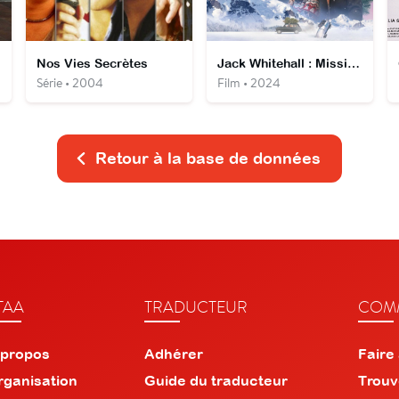
Nos Vies Secrètes
Jack Whitehall : Mission Noël
Série • 2004
Film • 2024
Retour à la base de données
TAA
TRADUCTEUR
COMM
 propos
Adhérer
Faire
rganisation
Guide du traducteur
Trouv