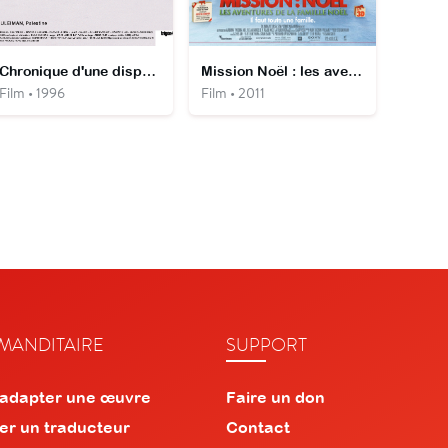
Chronique d'une disparition
Mission Noël : les aventures de la famille Noël
Film • 1996
Film • 2011
ANDITAIRE
SUPPORT
 adapter une œuvre
Faire un don
er un traducteur
Contact