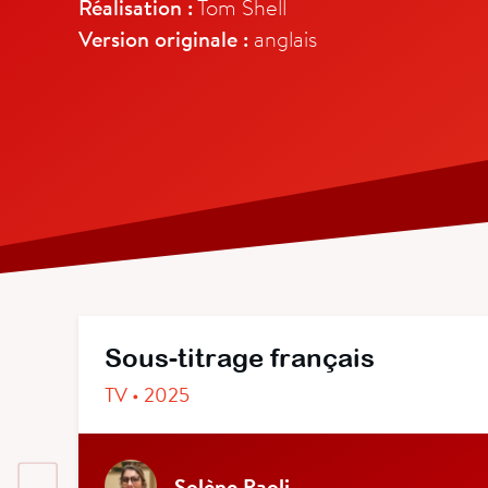
Réalisation :
Tom Shell
Version originale :
anglais
Sous-titrage français
TV • 2025
Solène Paoli