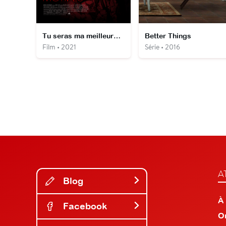
Tu seras ma meilleure amie...
Better Things
Film • 2021
Série • 2016
A
Blog
À
Facebook
O