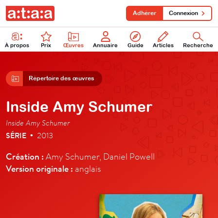
Adhérer
Connexion
À propos
Prix
Œuvres
Annuaire
Guide
Articles
Recherche
Répertoire des œuvres
Inside Amy Schumer
Inside Amy Schumer
SÉRIE
2013
•
Création :
Amy Schumer, Daniel Powell
Version originale :
anglais