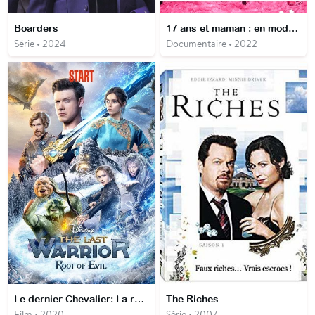
Boarders
17 ans et maman : en mode spectatrices
Série • 2024
Documentaire • 2022
Le dernier Chevalier: La racine du Mal
The Riches
Film • 2020
Série • 2007