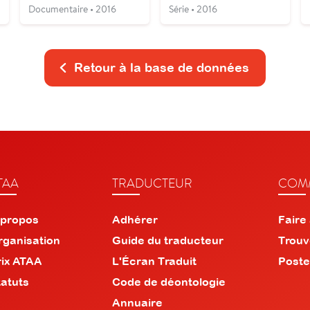
Documentaire • 2016
Série • 2016
Retour à la base de données
TAA
TRADUCTEUR
COMM
 propos
Adhérer
Faire
rganisation
Guide du traducteur
Trouv
rix ATAA
L'Écran Traduit
Poste
tatuts
Code de déontologie
Annuaire