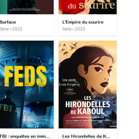
Surface
L'Empire du sourire
Série • 2022
Série • 2023
FBI : enquêtes en immersion
Les Hirondelles de Kaboul