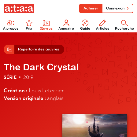
Adhérer
Connexion
À propos
Prix
Œuvres
Annuaire
Guide
Articles
Recherche
Répertoire des œuvres
The Dark Crystal
SÉRIE
2019
•
Création :
Louis Leterrier
Version originale :
anglais