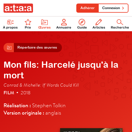
Adhérer
Connexion
À propos
Prix
Œuvres
Annuaire
Guide
Articles
Recherche
Répertoire des œuvres
Mon fils: Harcelé jusqu'à la
mort
Conrad & Michelle: If Words Could Kill
FILM
2018
•
Réalisation :
Stephen Tolkin
Version originale :
anglais