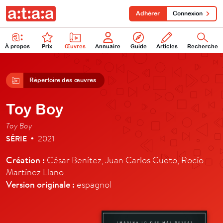
Adhérer
Connexion
À propos
Prix
Œuvres
Annuaire
Guide
Articles
Recherche
Répertoire des œuvres
Toy Boy
Toy Boy
SÉRIE
2021
•
Création :
César Benítez, Juan Carlos Cueto, Rocío
Martínez Llano
Version originale :
espagnol