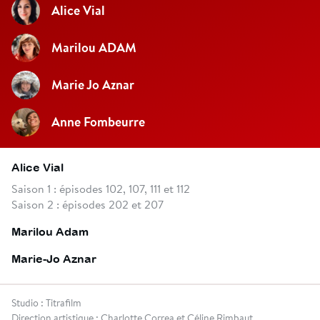
Alice Vial
Marilou ADAM
Marie Jo Aznar
Anne Fombeurre
Alice Vial
Saison 1 : épisodes 102, 107, 111 et 112
Saison 2 : épisodes 202 et 207
Marilou Adam
Marie-Jo Aznar
Studio : Titrafilm
Direction artistique : Charlotte Correa et Céline Rimbaut