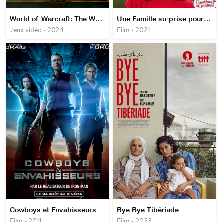
World of Warcraft: The War Within
Une Famille surprise pour Noël
Jeux vidéo • 2024
Film • 2021
Cowboys et Envahisseurs
Bye Bye Tibériade
Film • 2011
Film • 2023