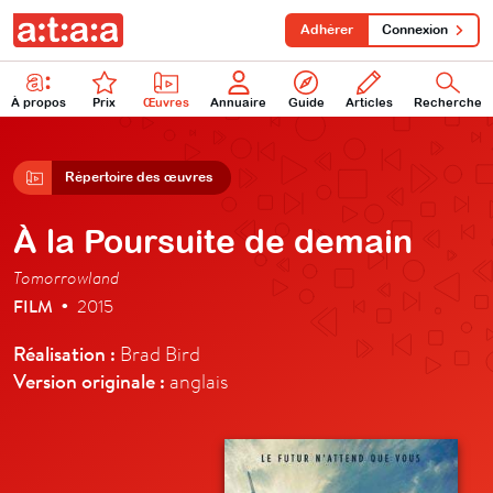
Adhérer
Connexion
À propos
Prix
Œuvres
Annuaire
Guide
Articles
Recherche
Répertoire des œuvres
À la Poursuite de demain
Tomorrowland
FILM
2015
•
Réalisation :
Brad Bird
Version originale :
anglais