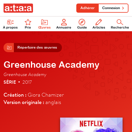
Adhérer
Connexion
À propos
Prix
Œuvres
Annuaire
Guide
Articles
Recherche
Répertoire des œuvres
Greenhouse Academy
Greenhouse Academy
SÉRIE
2017
•
Création :
Giora Chamizer
Version originale :
anglais