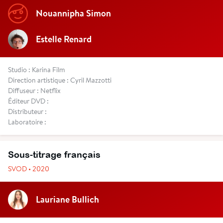
Nouannipha Simon
Estelle Renard
Studio : Karina Film
Direction artistique : Cyril Mazzotti
Diffuseur : Netflix
Éditeur DVD :
Distributeur :
Laboratoire :
Sous-titrage français
SVOD • 2020
Lauriane Bullich