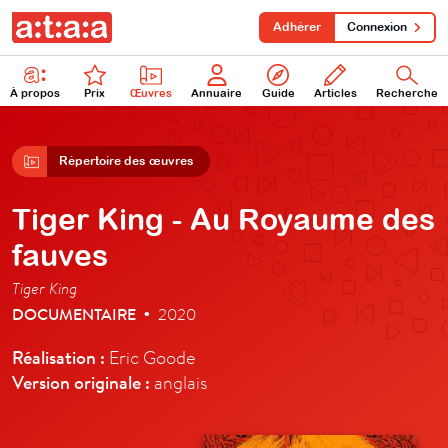
Adhérer
Connexion
À propos
Prix
Œuvres
Annuaire
Guide
Articles
Recherche
Répertoire des œuvres
Tiger King - Au Royaume des
fauves
Tiger King
DOCUMENTAIRE
2020
•
Réalisation :
Eric Goode
Version originale :
anglais