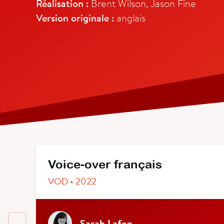
Réalisation :
Brent Wilson, Jason Fine
Version originale :
anglais
Voice-over français
VOD • 2022
Sarah Lafon