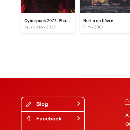
Cyberpunk 2077: Phantom Liberty
Berlin en fièvre
Jeux vidéo • 2023
Film • 2001
A
Blog
À
Facebook
O