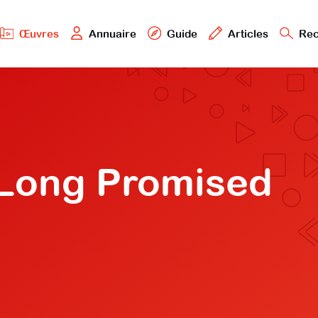
Œuvres
Annuaire
Guide
Articles
Rec
 Long Promised