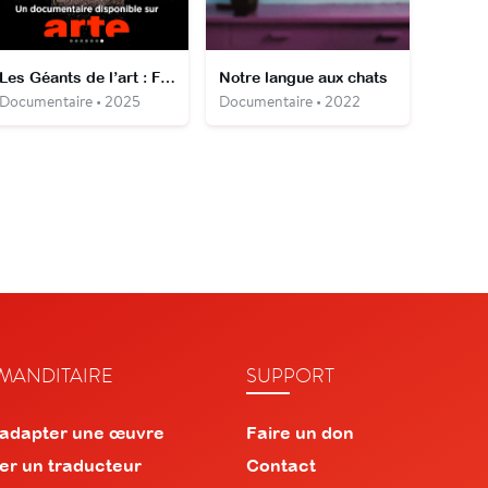
Les Géants de l’art : Frida Kahlo
Notre langue aux chats
Documentaire • 2025
Documentaire • 2022
ANDITAIRE
SUPPORT
 adapter une œuvre
Faire un don
er un traducteur
Contact