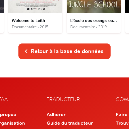
Welcome to Leith
L'école des orangs-outans
Documentaire • 2015
Documentaire • 2019
Retour à la base de données
TAA
TRADUCTEUR
COMM
 propos
Adhérer
Faire
rganisation
Guide du traducteur
Trouv