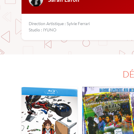
Direction Artistique : Sylvie Ferrari
Studio : IYUNO
DÉ