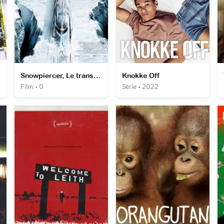
Snowpiercer, Le transperceneige
Knokke Off
Film • 0
Série • 2022