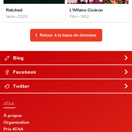
Ratched
L'Affaire Cicéron
Série • 2020
Film • 1952
Retour à la base de données
Blog
Facebook
Twitter
ATAA
À propos
Organisation
Prix ATAA