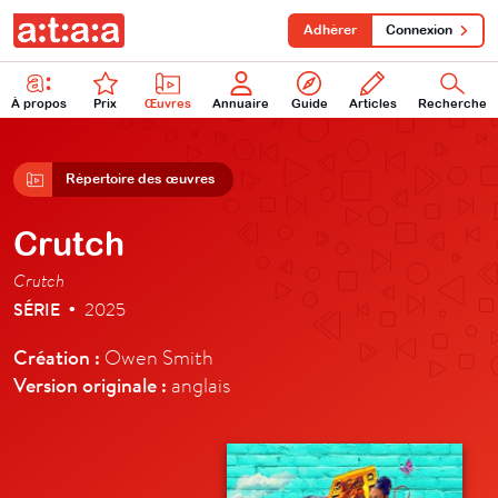
Adhérer
Connexion
À propos
Prix
Œuvres
Annuaire
Guide
Articles
Recherche
Répertoire des œuvres
Crutch
Crutch
SÉRIE
2025
•
Création :
Owen Smith
Version originale :
anglais