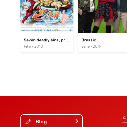
Seven deadly sins, prisoners of the sky
Brassic
Film • 2018
Série • 2019
A
Blog