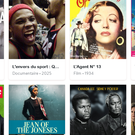
L'envers du sport : Qui a peur des Jail Blazers ?
L’Agent N° 13
Documentaire • 2025
Film • 1934