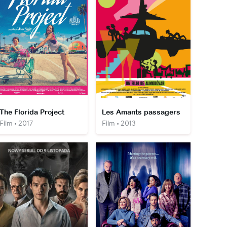
The Florida Project
Les Amants passagers
Film • 2017
Film • 2013