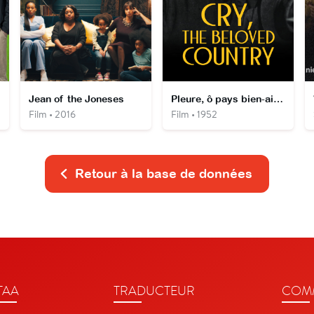
Jean of the Joneses
Pleure, ô pays bien-aimé
Film • 2016
Film • 1952
Retour à la base de données
TAA
TRADUCTEUR
COMM