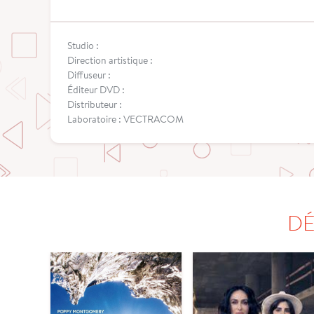
Studio :
Direction artistique :
Diffuseur :
Éditeur DVD :
Distributeur :
Laboratoire : VECTRACOM
DÉ