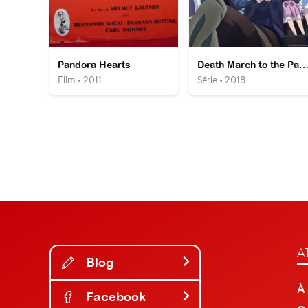
Pandora Hearts
Death March to the Parallel World Rhapso
Film • 2011
Série • 2018
A
Blog
À
Facebook