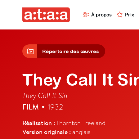
À propos
Prix
Répertoire des œuvres
They Call It Si
They Call It Sin
FILM
1932
•
Réalisation :
Thornton Freeland
Version originale :
anglais