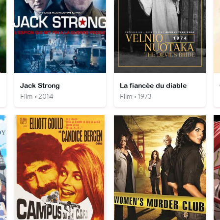
Jack Strong
La fiancée du diable
Film • 2014
Film • 1973