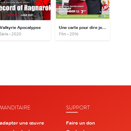
Valkyrie Apocalypse
Une carte pour dire je t'aime
Série • 2020
Film • 2016
ANDITAIRE
SUPPORT
 adapter une œuvre
Faire un don