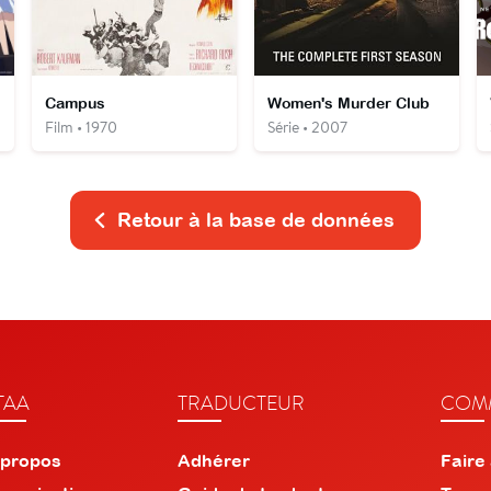
dy
Campus
Women's Murder Club
Film • 1970
Série • 2007
Retour à la base de données
TAA
TRADUCTEUR
COMM
 propos
Adhérer
Faire