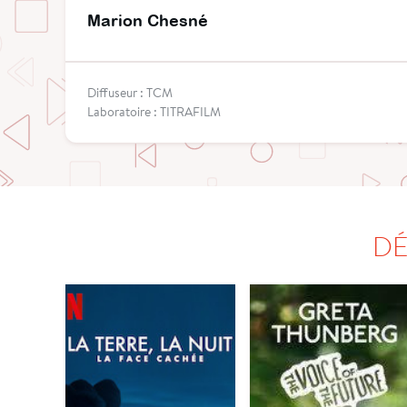
Marion Chesné
Diffuseur : TCM
Laboratoire : TITRAFILM
DÉ