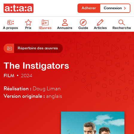
Adhérer
Connexion
À propos
Prix
Œuvres
Annuaire
Guide
Articles
Recherche
Répertoire des œuvres
The Instigators
FILM
2024
•
Réalisation :
Doug Liman
Version originale :
anglais