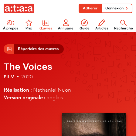
Adhérer
Connexion
À propos
Prix
Œuvres
Annuaire
Guide
Articles
Recherche
Répertoire des œuvres
The Voices
FILM
2020
•
Réalisation :
Nathaniel Nuon
Version originale :
anglais