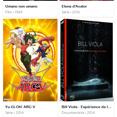
Umano non umano
Elena d'Avalor
Film • 1969
Série • 2016
Yu-Gi-Oh! ARC-V
Bill Viola - Expérience de l'infini
Série • 2014
Documentaire • 2014