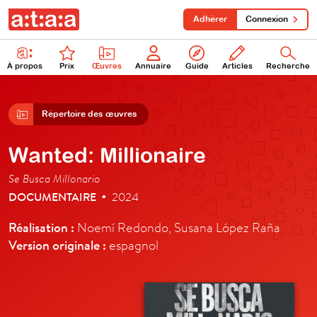
Adhérer
Connexion
À propos
Prix
Œuvres
Annuaire
Guide
Articles
Recherche
Répertoire des œuvres
Wanted: Millionaire
Se Busca Millonario
DOCUMENTAIRE
2024
•
Réalisation :
Noemí Redondo, Susana López Raña
Version originale :
espagnol