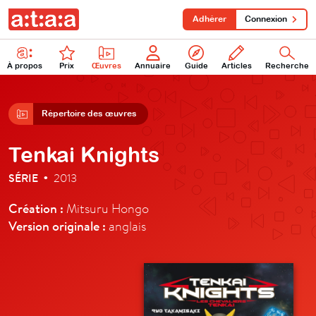
Adhérer
Connexion
À propos
Prix
Œuvres
Annuaire
Guide
Articles
Recherche
Répertoire des œuvres
Tenkai Knights
SÉRIE
2013
•
Création :
Mitsuru Hongo
Version originale :
anglais