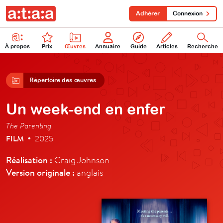
Adhérer
Connexion
À propos
Prix
Œuvres
Annuaire
Guide
Articles
Recherche
Répertoire des œuvres
Un week-end en enfer
The Parenting
FILM
2025
•
Réalisation :
Craig Johnson
Version originale :
anglais