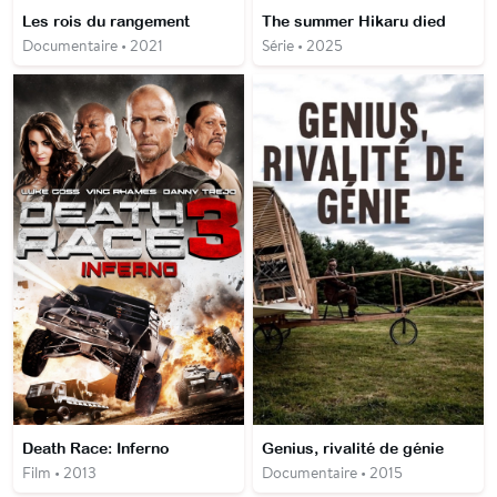
Les rois du rangement
The summer Hikaru died
Documentaire • 2021
Série • 2025
Death Race: Inferno
Genius, rivalité de génie
Film • 2013
Documentaire • 2015