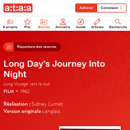
Adhérer
Connexion
À propos
Prix
Œuvres
Annuaire
Guide
Articles
Recherche
Répertoire des œuvres
Long Day's Journey Into
Night
Long Voyage vers la nuit
FILM
1962
•
Réalisation :
Sidney Lumet
Version originale :
anglais