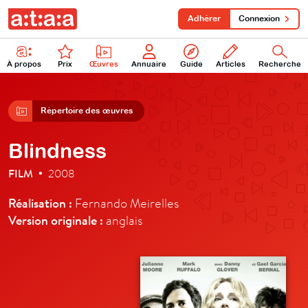
Adhérer
Connexion
À propos
Prix
Œuvres
Annuaire
Guide
Articles
Recherche
Répertoire des œuvres
Blindness
FILM
2008
•
Réalisation :
Fernando Meirelles
Version originale :
anglais