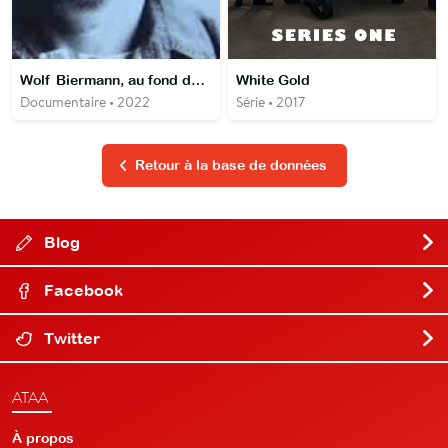
Wolf Biermann, au fond de sa pensée
White Gold
Documentaire • 2022
Série • 2017
Retour à la base de données
Blog
Facebook
Twitter
ATAA
À propos