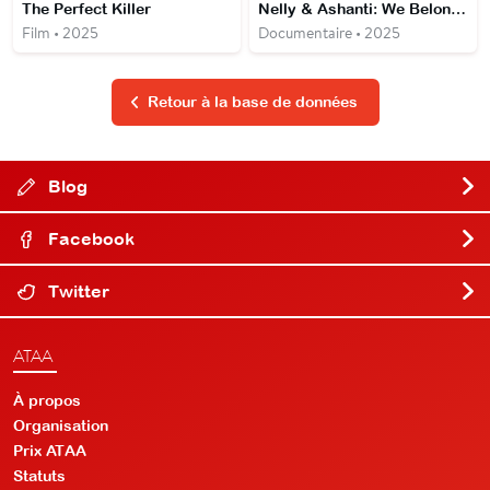
The Perfect Killer
Nelly & Ashanti: We Belong Together
Film • 2025
Documentaire • 2025
Retour à la base de données
Blog
Facebook
Twitter
ATAA
À propos
Organisation
Prix ATAA
Statuts