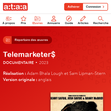
Adhérer
Connexion
À propos
Prix
Œuvres
Annuaire
Guide
Articles
Recherche
Répertoire des œuvres
Telemarketer$
DOCUMENTAIRE
2023
•
Réalisation :
Adam Bhala Lough et Sam Lipman-Stern
Version originale :
anglais