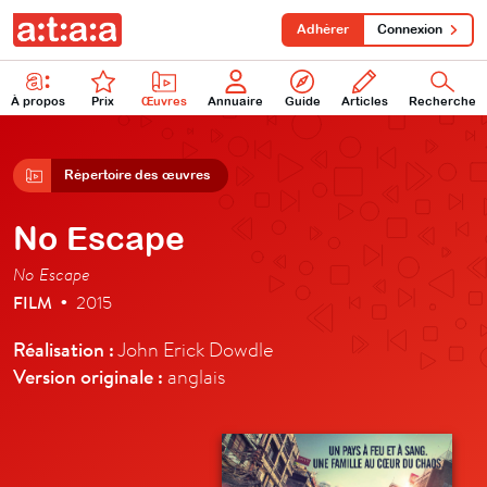
Adhérer
Connexion
À propos
Prix
Œuvres
Annuaire
Guide
Articles
Recherche
Répertoire des œuvres
No Escape
No Escape
FILM
2015
•
Réalisation :
John Erick Dowdle
Version originale :
anglais