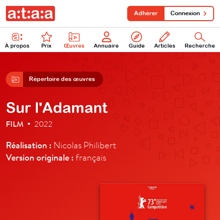
Adhérer
Connexion
À propos
Prix
Œuvres
Annuaire
Guide
Articles
Recherche
Répertoire des œuvres
Sur l'Adamant
FILM
2022
•
Réalisation :
Nicolas Philibert
Version originale :
français