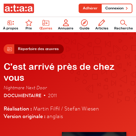
Adhérer
Connexion
À propos
Prix
Œuvres
Annuaire
Guide
Articles
Recherche
Répertoire des œuvres
C'est arrivé près de chez
vous
Nightmare Next Door
DOCUMENTAIRE
2011
•
Réalisation :
Martin Filfil / Stefan Wiesen
Version originale :
anglais