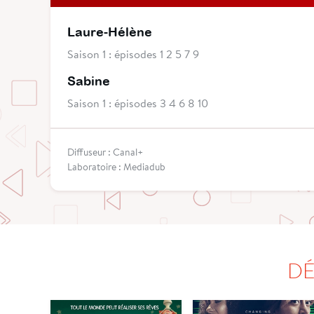
Laure-Hélène
Saison 1 : épisodes 1 2 5 7 9
Sabine
Saison 1 : épisodes 3 4 6 8 10
Diffuseur : Canal+
Laboratoire : Mediadub
DÉ